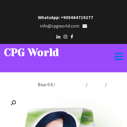
WhatsApp: +905464719277
info@cpgworld.com
CPG World
الرئيسية
/
Hair Dye
/
برودكشن كولور
/ Blue 0.9