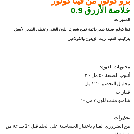
برو كولور من فيتا كولور
خلاصة الأزرق 0.9
المميزات:
فيتا كولور صبغة شعر دائمة تمنح شعرك اللون الغني و تغطي الشعر الأبيض
بتركيبتها الغنية بزيت الزيتون والكولاجين
محتويات العبوة:
أنبوب الصبغة ٥٠ مل × ٢
محلول التحضير ١٢٠ مل
قفازات
شامبو مثبت للون ٧ مل × ٢
تحذيرات
من الضروري القيام باختبار الحساسية على الجلد قبل 24 ساعة من