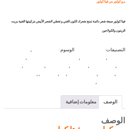
برو كولور من فيتا كولور
فيتا كولور صبغة شعر دائمة تمنح شعرك اللون الغني و تغطي الشعر الأبيض بتركيبتها الغنية بزيت
الزيتون والكولاجين
التصنيفات:
برودكشن كولور
الوسوم:
best coloring
,
Beautiful Hair
hair dye
,
best hair coloring product
,
best hair dye
,
best hair
product
,
cpfnatural
,
cpg natural
,
cpg syria
,
hair coloring
,
hair
Tact
,
hair tint
,
hair dye cream
,
dye
,
فيتاكولور
,
,
vitacolor cpg
Vitacolor dye
,
vitacolor syria
الوصف
معلومات إضافية
الوصف