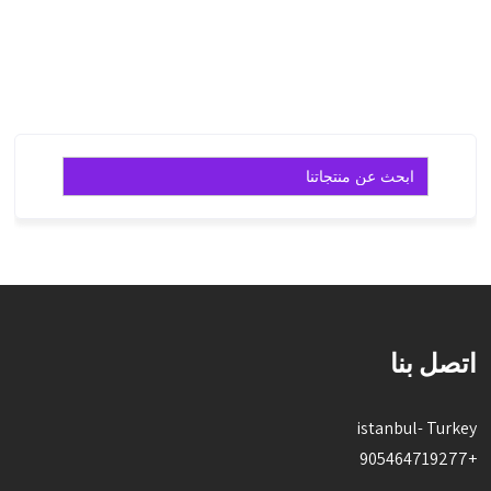
المزيد
قراءة
المزيد
Search
for:
اتصل بنا
istanbul- Turkey
+905464719277