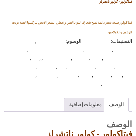
فيتاكولور - كولور ناتشرلز
فيتا كولور صبغة شعر دائمة تمنح شعرك اللون الغني و تغطي الشعر الأبيض بتركيبتها الغنية بزيت
الزيتون والكولاجين
التصنيفات:
Color Natural
الوسوم:
best coloring
,
Beautiful Hair
hair dye
,
best hair coloring product
,
best hair dye
,
best hair
Color Natural
,
Color
,
product
,
كولور ناتشرلز
,
,
cpg
,
cpfnatural
cpg natural
,
cpg syria
,
Hair
,
hair coloring
,
hair dye
,
hair dye
Vita
,
Tact
,
hair tint
,
cream
,
فيتاكولور
,
Vitacolor
,
vitacolor cpg
dye
,
vitacolor syria
الوصف
معلومات إضافية
الوصف
فيتاكولور - كولور ناتشرلز