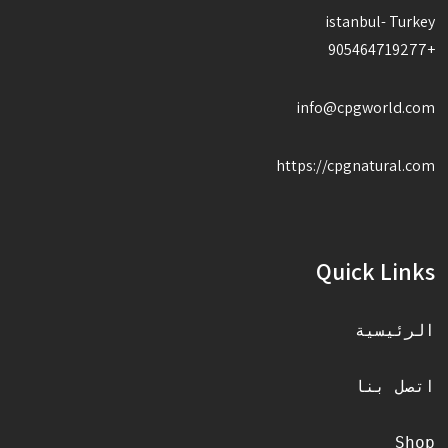
istanbul- Turkey
+905464719277
info@cpgworld.com
https://cpgnatural.com
Quick Links
الرئيسية
اتصل بنا
Shop