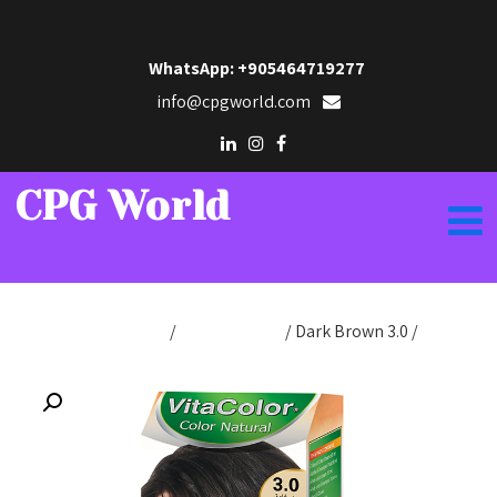
WhatsApp: +905464719277
info@cpgworld.com
CPG World
الرئيسية
/
/ Dark Brown 3.0
Color Natural
/
Hair Dye