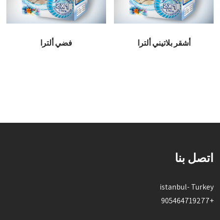
أشقر بلاتيني ألترا
فضي ألترا
قراءة المزيد
قراءة المزيد
اتصل بنا
istanbul- Turkey
+905464719277