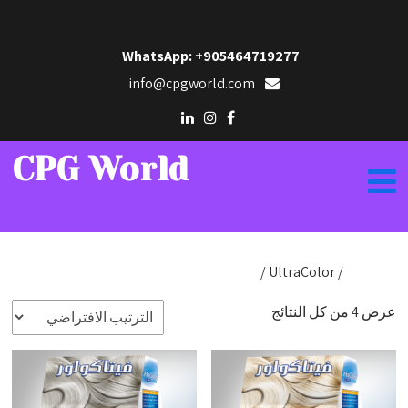
WhatsApp: +905464719277
info@cpgworld.com
CPG World
الرئيسية
/
/ UltraColor
Hair Dye
عرض ⁦4⁩ من كل النتائج