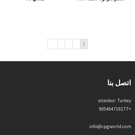
قراءة المزيد
قراءة المزيد
←
4
3
2
1
اتصل بنا
istanbul- Turkey
+905464719277
info@cpgworld.com