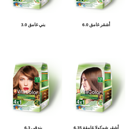
أشقر غامق 6.0
بني غامق 3.0
قراءة المزيد
قراءة المزيد
أشقر شوكولا غامقة 6.35
بندقي 6.3