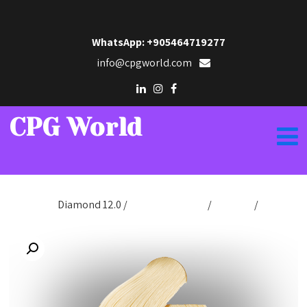
WhatsApp: +905464719277
info@cpgworld.com
CPG World
الرئيسية
/
Hair Dye
/
صبغة كريم 50مل
/ Diamond 12.0