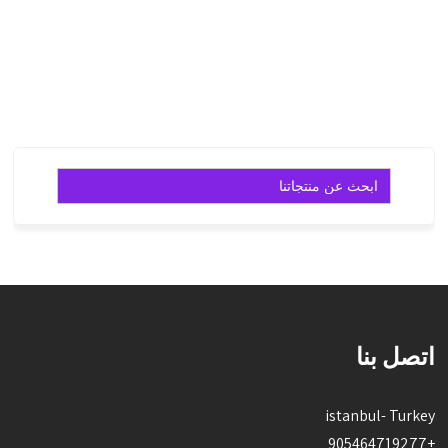
قراءة
قراءة
المزيد
المزيد
Search
for:
اتصل بنا
istanbul- Turkey
+905464719277