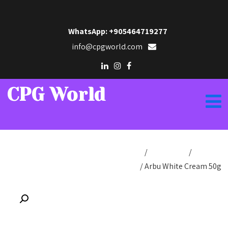
WhatsApp: +905464719277
info@cpgworld.com
CPG World
الرئيسية
/
/ كاب فارما
/
MEDICAL AND COSMETIC
CREAMS
/ Arbu White Cream 50g