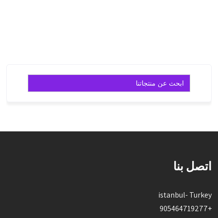
قراءة
قراءة
المزيد
المزيد
Search
for:
اتصل بنا
istanbul- Turkey
+905464719277