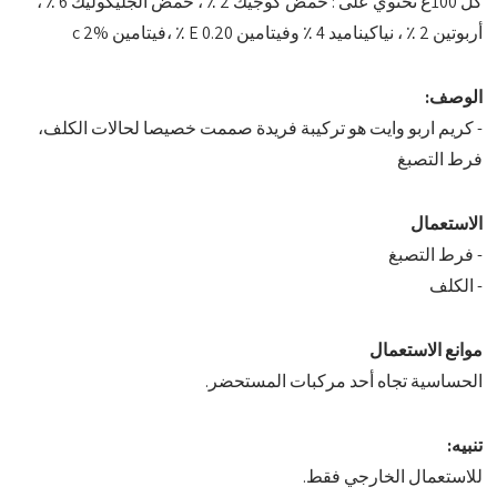
كل 100غ تحتوي على : حمض كوجيك 2 ٪ ، حمض الجليكوليك 6 ٪ ،
أربوتين 2 ٪ ، نياكيناميد 4 ٪ وفيتامين E 0.20 ٪ ،فيتامين c 2%
الوصف:
- كريم اربو وايت هو تركيبة فريدة صممت خصيصا لحالات الكلف،
فرط التصبغ
الاستعمال
- فرط التصبغ
- الكلف
موانع الاستعمال
الحساسية تجاه أحد مركبات المستحضر.
تنبيه:
للاستعمال الخارجي فقط.