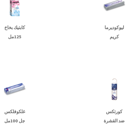
ليوكوديرما
كابتيك بخاخ
كريم
125مل
قراءة
قراءة
المزيد
المزيد
كورتكس
غلكوفلكس
ضد القشرة
جل 100مل