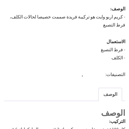
الوصف:
- كريم اربو وايت هو تركيبة فريدة صممت خصيصا لحالات الكلف،
فرط التصبغ
الاستعمال
- فرط التصبغ
- الكلف
التصنيفات:
/ كاب فارما
,
MEDICAL AND COSMETIC CREAMS
الوصف
الوصف
التركيب: