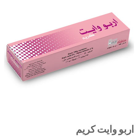
اربو وايت كريم