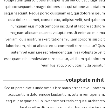
voluptatem quia voluptas sit aspernatur aut odit aut fugit, sed
quia consequuntur magni dolores eos qui ratione voluptatem
sequi nesciunt. Neque porro quisquam est, qui dolorem ipsum
quia dolor sit amet, consectetur, adipisci velit, sed quia non
numquam eius modi tempora incidunt ut labore et dolore
magnam aliquam quaerat voluptatem. Ut enim ad minima
veniam, quis nostrum exercitationem ullam corporis suscipit
laboriosam, nisi ut aliquid ex ea commodi consequatur? Quis
autem vel eum iure reprehenderit qui in ea voluptate velit
esse quam nihil molestiae consequatur, vel illum qui dolorem
eum fugiat quo voluptas nulla pariatur?
voluptate nihil
Sed ut perspiciatis unde omnis iste natus error sit voluptatem
accusantium doloremque laudantium, totam rem aperiam,
eaque ipsa quae ab illo inventore veritatis et quasi architecto
beatae vitae dicta sunt explicabo. Nemo enim ipsam