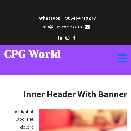
WhatsApp: +905464719277
info@cpgworld.com
CPG World
Inner Header With Banner
Incidunt ut
labore et
dolore