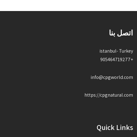
اتصل بنا
istanbul- Turkey
+905464719277
info@cpgworld.com
https://cpgnatural.com
Quick Links